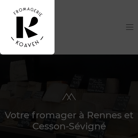
Votre fromager à Rennes et
Cesson-Sévigné