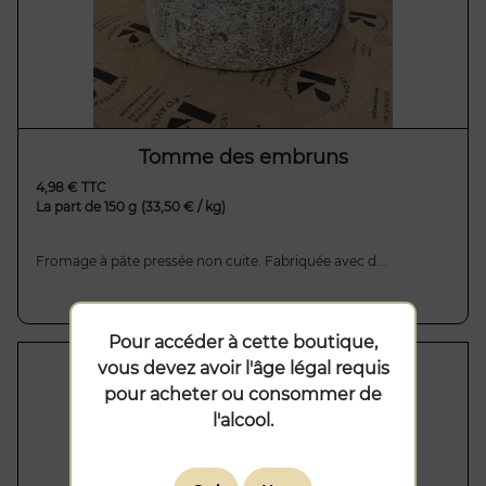
Tomme des embruns
4,98 € TTC
La part de 150 g
(33,50 € / kg)
Fromage à pâte pressée non cuite. Fabriquée avec d...
Pour accéder à cette boutique,
vous devez avoir l'âge légal requis
pour acheter ou consommer de
l'alcool.