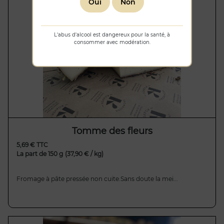
Oui
Non
L'abus d'alcool est dangereux pour la santé, à
consommer avec modération.
Tomme des fleurs
5,69 € TTC
La part de 150 g
(37,90 € / kg)
Fromage à pâte pressée non cuite.Sans doute la mei...